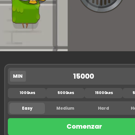
1.02
X